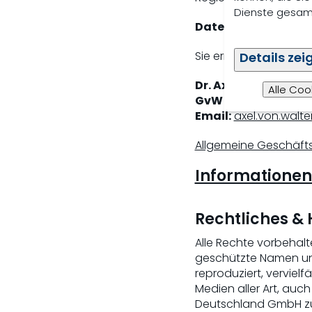
Dienste gesamm
Datenschutzbeauft
Sie erreichen unsere
Details zei
Dr. Axel von Walter
Alle Coo
GvW Graf von West
Email:
axel.von.wal
Allgemeine Geschäft
Informationen
Rechtliches &
Alle Rechte vorbehalt
geschützte Namen und
reproduziert, vervielf
Medien aller Art, au
Deutschland GmbH zu