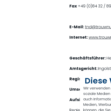
Fax
+49 (0)84 32 / 89
E-Mail:
tnd@trouwnut
Internet:
www.trouwn
Geschäftsführer:
He
Amtsgericht:
Ingols
Diese
Registernummer:
HR
Wir verwenden 
Umsatzsteuer-Iden
soziale Medien
auch Informati
Aufsichtsbehörde:
Medien, Werbun
können, die Sie
Regierung von Oberba