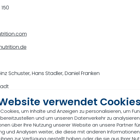
 150
rition.com
utrition.de
inz Schuster, Hans Stadler, Daniel Franken
tadt
 Website verwendet Cookie
B 101374
Cookies, um Inhalte und Anzeigen zu personalisieren, um Fun
tifikationsnummer
gemäß § 27 a Umsatzsteuergesetz: D
 bereitzustellen und um unseren Datenverkehr zu analysieren
onen über Ihre Nutzung unserer Website an unsere Partner für
g und Analysen weiter, die diese mit anderen Informatione
 ihnen zur Verfügung gestellt haben oder die sie aus Ihrer Nut
yern, Maximilianstr. 39, 80538 München