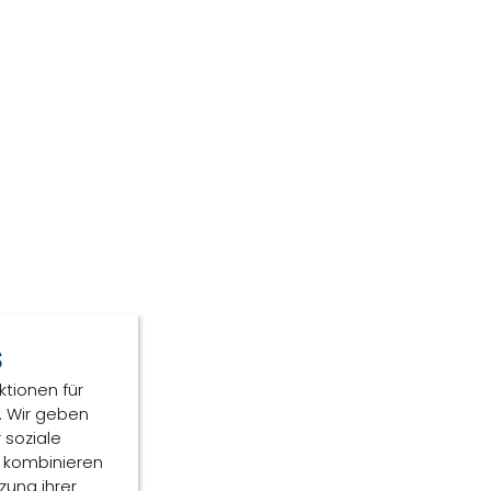
s
ktionen für
E 119 997 051
. Wir geben
 soziale
n kombinieren
zung ihrer