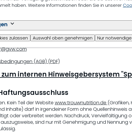
elt haben. Weitere Informationen finden Sie in unserer
Cook
ragter:
n Datenschutzbeauftragten
gen
kies zulassen
Auswahl oben genehmigen
Nur notwendige
phalen
ter@gvw.com
sbedingungen (AGB) (PDF)
 zum internen Hinweisgebersystem "S
 Haftungsausschluss
en. Kein Teil der Website
www.trouwnutrition.de
(Grafiken,
 Inhalte) darf in irgendeiner Form ohne Quellenhinweis 
ältigt oder verbreitet werden. Nachdruck, Vervielfältigung 
ch auszugsweise, sind nur mit Genehmigung und Nennung v
lässig.