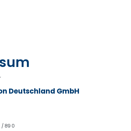
ssum
r
ion Deutschland GmbH
 / 89 0