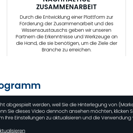
ZUSAMMENARBEIT
f
Durch die Entwicklung einer Plattform zur
Förderung der Zusammenarbeit und des
Wissensaustauschs geben wir unseren
Partnern die Erkenntnisse und Werkzeuge an
die Hand, die sie benötigen, um die Ziele der
Branche zu erreichen.
Programm
ht abgespielt werden, weil Sie die Hinterlegung von (Mark
n Sie dieses Video dennoch ansehen möchten, klicken Sie
m Ihre Einstellungen zu aktualisieren und die Verwendung
ktualisieren