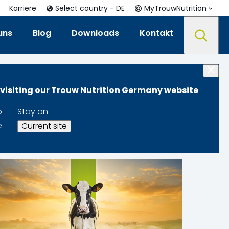
Karriere
Select country - DE
MyTrouwNutrition
uns
Blog
Downloads
Kontakt
 visiting our Trouw Nutrition Germany website
o
Stay on
e
Current site