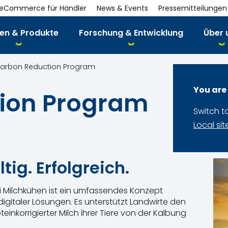
eCommerce für Händler
News & Events
Pressemitteilungen
en & Produkte
Forschung & Entwicklung
Über 
arbon Reduction Program
You are
ion Program
Switch t
Local sit
ig. Erfolgreich.
Milchkühen ist ein umfassendes Konzept
igitaler Lösungen. Es unterstützt Landwirte den
nkorrigierter Milch ihrer Tiere von der Kalbung