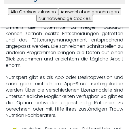
NutriXpert ist eine neue App, die hilft, alle
Alle Cookies zulassen
Auswahl oben genehmigen
fütterungsrelevanten Betriebsdaten einfach zu
Nur notwendige Cookies
dokumentieren und zu berechnen und damit die
Effizienz aller Futtermittel zu steigern. Dadurch
können zeitnah exakte Entscheidungen getroffen
und das Fütterungsmanagement entsprechend
angepasst werden. Die zahlreichen Schnittstellen zu
anderen Programmen bringen alle Daten auf einen
Blick zusammen und erleichtern die tägliche Arbeit
enorm.
NutriXpert gibt es als App oder Desktopversion und
kann ganz einfach im App-Store runtergeladen
werden. Über die verschiedenen Lizenzmodelle sind
unterschiedliche Möglichkeiten verfügbar. So gibt es
die Option entweder eigenständig Rationen zu
berechnen oder mit Hilfe Ihres zuständigen Trouw
Nutrition Fachberaters.
gezieltes Einsetzen von Futtermitteln auf