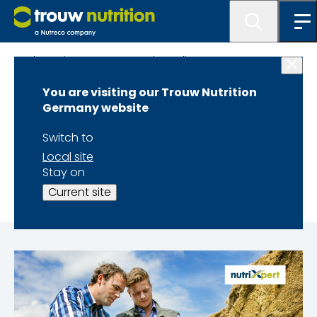
Blog: Wissenswertes rund um die Fütterung
You are visiting our Trouw Nutrition
Einfache
Germany website
Rationsanpassung
Switch to
Local site
mit NutriXpert
Stay on
Current site