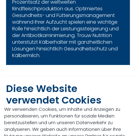
Prozentsatz der weltweiten
Rindfleischproduktion aus. Optimiertes
Gesundheits- und Fütterungsmanagement
während ihrer Aufzucht spielen eine wichtige
Rolle hinsichtlich der Leistungssteigerung und
der Antibiotikaminimierung. Trouw Nutrition
unterstützt Kälberhalter mit ganzheitlichen
Lösungen hinsichtlich Gesundheitschutz und
Kälbermilch.
Diese Website
Gesundheitliche Herausforderungen bei
Mastkälbern
verwendet Cookies
Wir verwenden Cookies, um Inhalte und Anzeigen zu
personalisieren, um Funktionen für soziale Medien
bereitzustellen und um unseren Datenverkehr zu
analysieren. Wir geben auch Informationen über Ihre
Nutzung unserer Website an unsere Partner für soziale