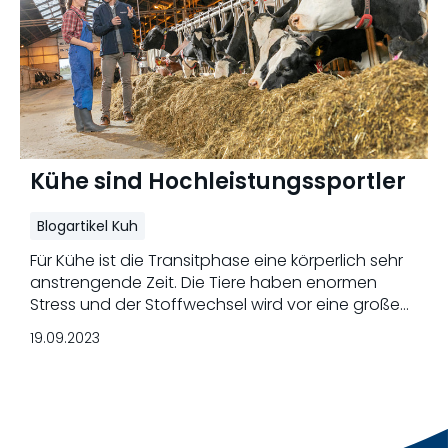
Kühe sind Hochleistungssportler
Blogartikel Kuh
Für Kühe ist die Transitphase eine körperlich sehr
anstrengende Zeit. Die Tiere haben enormen
Stress und der Stoffwechsel wird vor eine große
Herausforderung gestellt. Fitte und
19.09.2023
stresstolerante Kühe kommen mit diesen
Belastungen besser klar und finden nach der
Kalbung schneller in ihre „alte Form“ zurück. Wir
erklären woran man fitte Kühe erkennt und wie
man sie richtig "antrainiert".