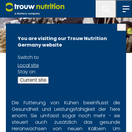
You are visiting our Trouw Nutrition
Germany website
Switch to
Spezies und Fachbereiche
Local site
Stay on
Milchkühe
Current site
Die Fütterung von Kühen beeinflusst die
Gesundheit und Leistungsfähigkeit der Tiere
enorm. Sie umfasst sogar noch mehr - sie
steuert auch zusätzlich das gesunde
Heranwachsen von neuen Kälbern. Um