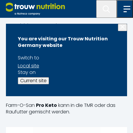
Produktlösungen und Programme
You are visiting our Trouw Nutrition
FOS Pro Keto
Germany website
Switch to
Local site
Stay on
Dieses Flüssigprodukt enthält Propylenglykol,
Current site
Glycerin und eine Vielzahl an Vitaminen, um das
Risiko einer (subklinischen) Ketose zu reduzieren.
Farm-O-San
Pro Keto
kann in die TMR oder das
Raufutter gemischt werden.