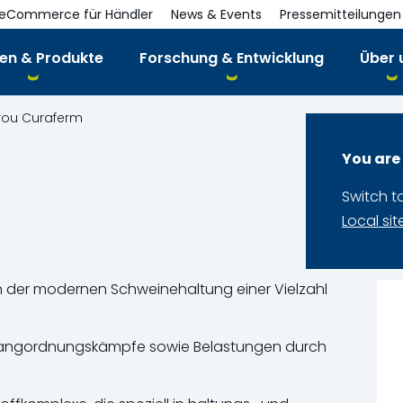
eCommerce für Händler
News & Events
Pressemitteilungen
en & Produkte
Forschung & Entwicklung
Über 
rou Curaferm
You are
Switch t
Local sit
n der modernen Schweinehaltung einer Vielzahl
, Rangordnungskämpfe sowie Belastungen durch