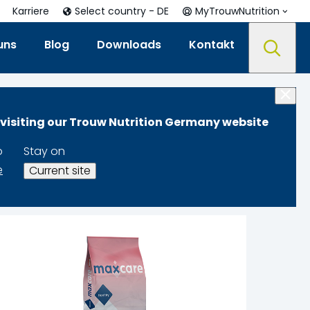
Karriere
Select country - DE
MyTrouwNutrition
uns
Blog
Downloads
Kontakt
 visiting our Trouw Nutrition Germany website
o
Stay on
e
Current site