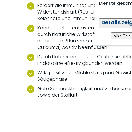
Dienste gesamm
Fördert die Immunität und unterstützt di
Widerstandskraft (Resilienz) durch natürli
Selenhefe und immun-relevante Vitamin
Details zei
Kann die Leber entlasten und entzündlic
durch natürliche Wirkstoffkomplexe aus 
Alle Coo
natürlichen Pflanzenextrakten (Oregano,
Curcuma) positiv beeinflussen
Durch Hefemannane und Gesteinsmehl 
Endotoxine effektiv gbunden werden
Wirkt positiv auf Milchleistung und Gewic
Säugephase
Gute Schmackhaftigkeit und Verbesserun
sowie der Stallluft