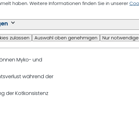
elt haben. Weitere Informationen finden Sie in unserer
Cook
e körpereigene
che Antioxidantien,
e
gen
he Prozesse im Körper
ätherischen Ölen und
kies zulassen
Auswahl oben genehmigen
Nur notwendige
 Thymian, Rosmarin,
können Myko- und
htsverlust während der
g der Kotkonsistenz