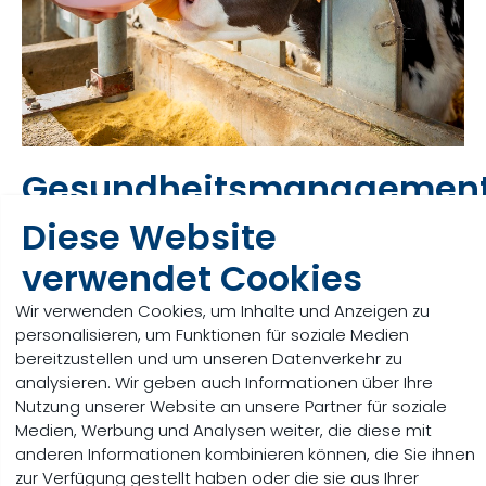
Gesundheitsmanagemen
bei Kälbern
Diese Website
verwendet Cookies
Ein umfassendes Gesundheitsmanagement ist bei
der Aufzucht von Kälbern von entscheidender
Wir verwenden Cookies, um Inhalte und Anzeigen zu
Bedeutung.
Durchfall, Dehydration oder
personalisieren, um Funktionen für soziale Medien
Atemprobleme sind die häufigsten Todesursachen
bereitzustellen und um unseren Datenverkehr zu
bei Kälbern - und eine große Herausforderung für
analysieren. Wir geben auch Informationen über Ihre
den Landwirt.
Nutzung unserer Website an unsere Partner für soziale
Medien, Werbung und Analysen weiter, die diese mit
Mehr erfahren
anderen Informationen kombinieren können, die Sie ihnen
zur Verfügung gestellt haben oder die sie aus Ihrer