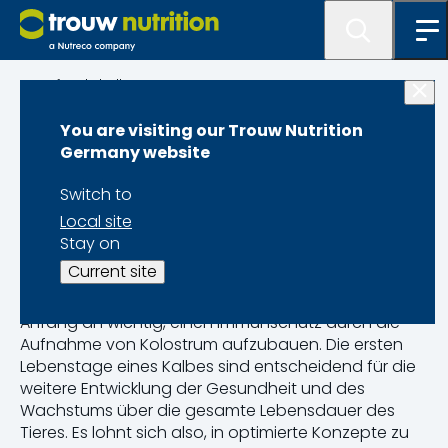
Aufzuchtkälber
You are visiting our Trouw Nutrition
Gesundheit von
Germany website
Aufzuchtkälbern
Switch to
Local site
Stay on
Eine hervorragende Kälbergesundheit ist die Basis
Current site
für gutes Wachstum – und eine große
Herausforderung für Landwirte. Dabei ist es von
Anfang an wichtig, einen Immunschutz durch die
Aufnahme von Kolostrum aufzubauen. Die ersten
Lebenstage eines Kalbes sind entscheidend für die
weitere Entwicklung der Gesundheit und des
Wachstums über die gesamte Lebensdauer des
Tieres. Es lohnt sich also, in optimierte Konzepte zu