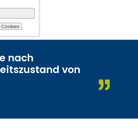
 Cookies
he nach
heitszustand von