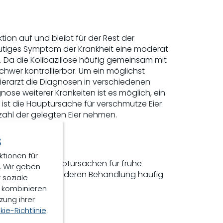
tion auf und bleibt für der Rest der
deutiges Symptom der Krankheit eine moderat
 Da die Kolibazillose häufig gemeinsam mit
schwer kontrollierbar. Um ein möglichst
Tierarzt die Diagnosen in verschiedenen
nose weiterer Krankeiten ist es möglich, ein
e ist die Hauptursache für verschmutze Eier
zahl der gelegten Eier nehmen.
s
ndwirt
ktionen für
d ist eine der Hauptursachen für frühe
. Wir geben
 verursachen, für deren Behandlung häufig
 soziale
n kombinieren
zung ihrer
ie-Richtlinie
.