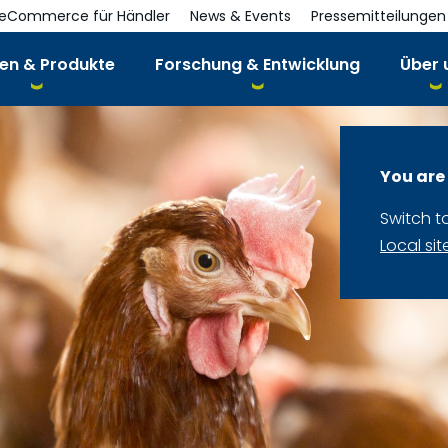
eCommerce für Händler
News & Events
Pressemitteilungen
en & Produkte
Forschung & Entwicklung
Über 
You are
Switch t
Local sit