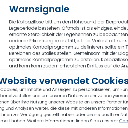
Warnsignale
Die Kolibazillose tritt um den Höhepunkt der Eierproduk
Legeperiode bestehen. Oftmals ist als einziges, ein
erhöhte Sterblichkeit der Legehennen zu beobachten.
anderen Erkrankungen auftritt, ist der Verlauf oft nur 
optimales Kontrollprogramm zu definieren, sollte ein 
Bereichen des Stalles stellen. Gemeinsam mit der Diag
optimales Kontrollprogramm zu erstellen. Kolibazillos
und kann kann zudem erheblichen Einfluss auf die An
 Website verwendet Cookie
Auswirkungen auf den La
Cookies, um Inhalte und Anzeigen zu personalisieren, um Fun
Colibacillose beeinträchtigt die Leistung der Tiere un
 bereitzustellen und um unseren Datenverkehr zu analysieren
Sterblichkeit.
Die Erkrankung kann weitere Krankheiten
onen über Ihre Nutzung unserer Website an unsere Partner für
Antibiotika eingesetzt werden.
g und Analysen weiter, die diese mit anderen Informatione
 ihnen zur Verfügung gestellt haben oder die sie aus Ihrer Nut
elt haben. Weitere Informationen finden Sie in unserer
Cook