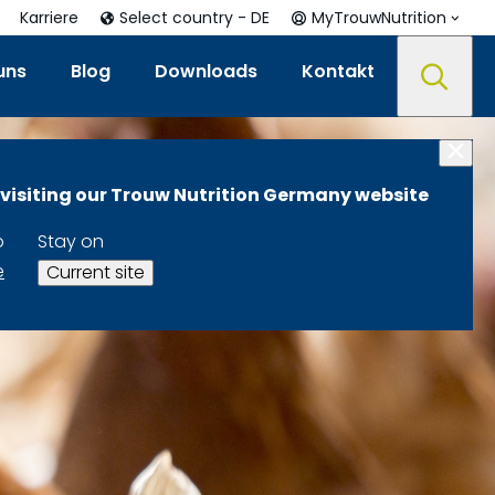
Karriere
Select country - DE
MyTrouwNutrition
uns
Blog
Downloads
Kontakt
 visiting our Trouw Nutrition Germany website
o
Stay on
e
Current site