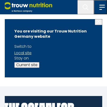
News
You are visiting our Trouw Nutrition
Skretting
Germany website
unterzeichnet die
Switch to
Local site
Ocean for Climate
Stay on
Current site
Declaration