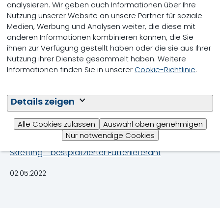
Maßnahmen zum Klimaschutz auszuweiten.
analysieren. Wir geben auch Informationen über Ihre
Nutzung unserer Website an unsere Partner für soziale
Skretting
ist der erste, der größten globalen
Medien, Werbung und Analysen weiter, die diese mit
Futtermittelproduzenten, der diese Erklärung
anderen Informationen kombinieren können, die Sie
unterzeichnet hat. Die Erklärung wurde von der
ihnen zur Verfügung gestellt haben oder die sie aus Ihrer
Marrakech Partnership for Climate Action erstellt,
Nutzung ihrer Dienste gesammelt haben. Weitere
einschließlich Beiträgen aus dem UN Global
Informationen finden Sie in unserer
Cookie-Richtlinie
.
Compact und den Ergebnissen des Workstreams
Blue Road to COP 26.
Details zeigen
Weitere Informationen
Alle Cookies zulassen
Auswahl oben genehmigen
Mehr über Skretting erfahren
Nur notwendige Cookies
Skretting - bestplatzierter Futterlieferant
02.05.2022