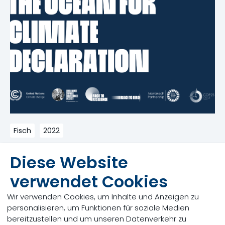
Fisch
2022
Skretting
hat die
Ocean for Climate Declaration
Diese Website
unterzeichnet, die herausragende und sinnvolle
Maßnahmen unterstützt, einen gesunden Ozean für
verwendet Cookies
eine widerstandsfähige, naturfreundliche und
bessere Zukunft zu erreichen. Die Erklärung ist ein
Wir verwenden Cookies, um Inhalte und Anzeigen zu
Aufruf an Regierungen und nichtstaatliche
personalisieren, um Funktionen für soziale Medien
Organisationen, ozeanbasierte Lösungen und
bereitzustellen und um unseren Datenverkehr zu