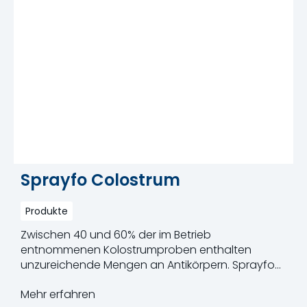
Sprayfo Colostrum
Produkte
Zwischen 40 und 60% der im Betrieb
entnommenen Kolostrumproben enthalten
unzureichende Mengen an Antikörpern. Sprayfo
Colostrum ist ein Kolostrumzusatz, der auf der
Mehr erfahren
Zusammensetzung natürlicher Biestmilch basiert