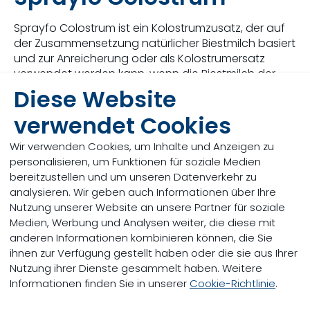
Sprayfo Colostrum ist ein Kolostrumzusatz, der auf
der Zusammensetzung natürlicher Biestmilch basiert
und zur Anreicherung oder als Kolostrumersatz
verwendet werden kann, wenn die Biestmilch der
Kuh von unzureichender Qualität ist.
Diese Website
verwendet Cookies
Sprayfo Colostrum enthält mindestens 20%
IgG, das als wichtigster Antikörper für junge
Wir verwenden Cookies, um Inhalte und Anzeigen zu
Kälber gilt. In warmem Wasser können daher
personalisieren, um Funktionen für soziale Medien
immer 50 g Antikörper / Liter erreicht werden.
bereitzustellen und um unseren Datenverkehr zu
analysieren. Wir geben auch Informationen über Ihre
Das Produkt ist ein einfach anzuwendendes,
Nutzung unserer Website an unsere Partner für soziale
gefriergetrocknetes Pulver, das von den
Medien, Werbung und Analysen weiter, die diese mit
Kälbern ausgezeichnet aufgenommen wird.
anderen Informationen kombinieren können, die Sie
ihnen zur Verfügung gestellt haben oder die sie aus Ihrer
Es enthält eine Anleitungl, um die beste
Nutzung ihrer Dienste gesammelt haben. Weitere
Strategie zum Ersetzen oder Ergänzen des
Informationen finden Sie in unserer
Cookie-Richtlinie
.
Kuhkolostrums zu bestimmen.