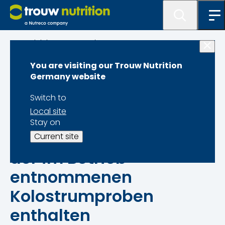
Produktlösungen und Programme
You are visiting our Trouw Nutrition
Sprayfo Colostrum
Germany website
Switch to
Local site
Stay on
Zwischen 40 und 60%
Current site
der im Betrieb
entnommenen
Kolostrumproben
enthalten